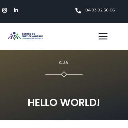

04 93 92 36 06
CJA
HELLO WORLD!