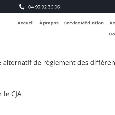

04 93 92 36 06
Accueil
À propos
Service Médiation
Ac
Co
 alternatif de règlement des différe
 le CJA