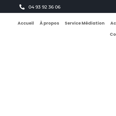

04 93 92 36 06
Accueil
À propos
Service Médiation
Ac
Co