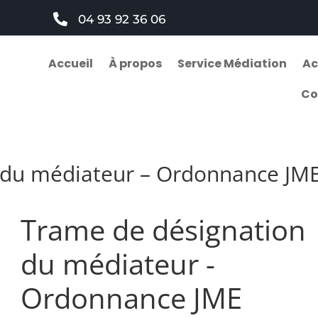

04 93 92 36 06
Accueil
À propos
Service Médiation
Ac
Co
 du médiateur – Ordonnance JM
Trame de désignation
du médiateur -
Ordonnance JME